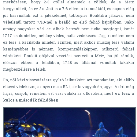
mérkőzésen, hogy 2-3 góllal elmentek a zöldek, de a Metz
kiegyenlített, és ez 3x. Jött is a 7:6 elleni a franciáktól, és sajnos elég
jól használták ezt a játékelemet, többnyire Bouktitra játszva, nem
véletlenül tartott 7/10-nél a beálló az első félidő hajrájában. Sako
amúgy nagyokat véd, de Albek hetesét nem tudta megfogni, ismét
17:17-es döntetlen, néhány védés, nulla védekezés. Jajjj, remélem nem
ez lesz a kézilabda minden szinten, mert akkor muszáj lesz valami
keményebbet is néznem, kompenzálásképpen. Stílszerű félidei
zárásként Bouktit góljával vezetést szerzett a Metz, ha jól rémlik,
először ebben a félidőben, 17:18-as állásnál vonultak taktikai
megbeszélésre a felek.
Én, női kézi visszatérésre gyúró laikusként, azt mondanám, aki előbb
elkezd védekezni, az nyeri ma a BL-t, de ki vagyok én, ugye. Azért még
hajrá, csajok, remélem ezt érzi valaki az öltözőben, mert
ez lesz a
kulcs a második félidőben.