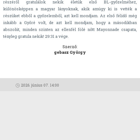
részéről gratulálok nekik életük első BL-győzelméhez,
különösképpen a magyar lányoknak, akik amúgy ki is vették a
részüket ebből a győzelemből, azt kell mondjam. Az első félidő még
inkább a Győré volt, de azt kell mondjam, hogy a másodikban
abszolút, minden szinten az ellenfél fölé nőtt Mayonnade csapata,
tényleg gratula nekik! 29:31 a vége.
Szerző:
gebasz György
2026. június 07. 14:00