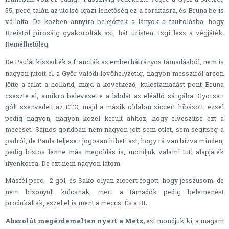
55. perc, talán az utolsó igazi lehetőség ez a fordításra, és Bruna be is
vállalta. De közben annyira belejöttek a lányok a faultolásba, hogy
Breistøl pirosáig gyakorolták azt, hát úristen. Izgi lesz a végjáték.
Remélhetőleg.
De Paulát kiszedték a franciák az emberhátrányos támadásból, nem is
nagyon jutott el a Győr valódi lövőhelyzetig, nagyon messziről arcon
lőtte a falat a holland, majd a következő, kulcstámadást pont Bruna
cseszte el, amikro belevezette a labdát az eléálló sárgába. Gyorsan
gólt szenvedett az ETO, majd a másik oldalon ziccert hibázott, ezzel
pedig nagyon, nagyon közel került ahhoz, hogy elveszítse ezt a
meccset. Sajnos gondban nem nagyon jött sem ötlet, sem segítség a
padról, de Paula teljesen jogosan hiheti azt, hogy rá van bízva minden,
pedig biztos lenne más megoldás is, mondjuk valami tuti alapjáték
ilyenkorra. De ezt nem nagyon látom.
Másfél perc, -2 gól, és Sako olyan ziccert fogott, hogy jesszusom, de
nem bizonyult kulcsnak, mert a támadók pedig belemenést
produkáltak, ezzel el is ment a meccs. És a BL.
Abszolút megérdemelten nyert a Metz,
ezt mondjuk ki, a magam