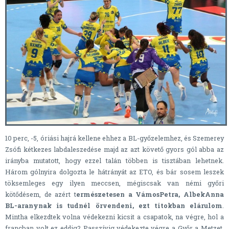
10 perc, -5, óriási hajrá kellene ehhez a BL-győzelemhez, és Szemerey
Zsófi kétkezes labdaleszedése majd az azt követő gyors gól abba az
irányba mutatott, hogy ezzel talán többen is tisztában lehetnek.
Három gólnyira dolgozta le hátrányát az ETO, és bár sosem leszek
töksemleges egy ilyen meccsen, mégiscsak van némi győri
kötődésem, de azért t
ermészetesen a VámosPetra, AlbekAnna
BL-aranynak is tudnél örvendeni, ezt titokban elárulom
.
Mintha elkezdtek volna védekezni kicsit a csapatok, na végre, hol a
francban volt ez eddig? Passzívig védekezte végre a Győr a Metzet,