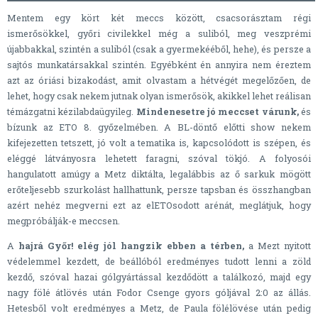
Mentem egy kört két meccs között, csacsorásztam régi
ismerősökkel, győri civilekkel még a suliból, meg veszprémi
újabbakkal, szintén a suliból (csak a gyermekééből, hehe), és persze a
sajtós munkatársakkal szintén. Egyébként én annyira nem éreztem
azt az óriási bizakodást, amit olvastam a hétvégét megelőzően, de
lehet, hogy csak nekem jutnak olyan ismerősök, akikkel lehet reálisan
témázgatni kézilabdaügyileg.
Mindenesetre jó meccset várunk,
és
bízunk az ETO 8. győzelmében. A BL-döntő előtti show nekem
kifejezetten tetszett, jó volt a tematika is, kapcsolódott is szépen, és
eléggé látványosra lehetett faragni, szóval tökjó. A folyosói
hangulatott amúgy a Metz diktálta, legalábbis az ő sarkuk mögött
erőteljesebb szurkolást hallhattunk, persze tapsban és összhangban
azért nehéz megverni ezt az elETOsodott arénát, meglátjuk, hogy
megpróbálják-e meccsen.
A
hajrá Győr! elég jól hangzik ebben a térben,
a Mezt nyitott
védelemmel kezdett, de beállóból eredményes tudott lenni a zöld
kezdő, szóval hazai gólgyártással kezdődött a találkozó, majd egy
nagy fölé átlövés után Fodor Csenge gyors góljával 2:0 az állás.
Hetesből volt eredményes a Metz, de Paula fölélövése után pedig