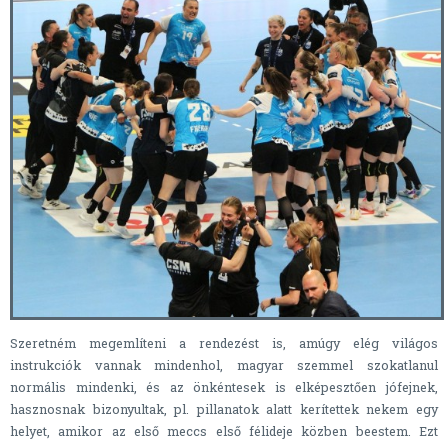
Szeretném megemlíteni a rendezést is, amúgy elég világos
instrukciók vannak mindenhol, magyar szemmel szokatlanul
normális mindenki, és az önkéntesek is elképesztően jófejnek,
hasznosnak bizonyultak, pl. pillanatok alatt kerítettek nekem egy
helyet, amikor az első meccs első félideje közben beestem. Ezt