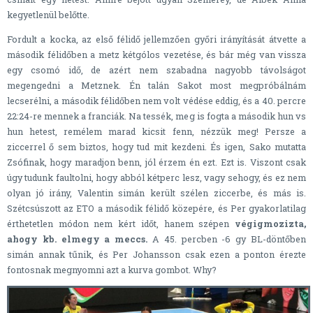
kegyetlenül belőtte.
Fordult a kocka, az első félidő jellemzően győri irányítását átvette a
második félidőben a metz kétgólos vezetése, és bár még van vissza
egy csomó idő, de azért nem szabadna nagyobb távolságot
megengedni a Metznek. Én talán Sakot most megpróbálnám
lecserélni, a második félidőben nem volt védése eddig, és a 40. percre
22:24-re mennek a franciák. Na tessék, meg is fogta a második hun vs
hun hetest, remélem marad kicsit fenn, nézzük meg! Persze a
ziccerrel ő sem biztos, hogy tud mit kezdeni. És igen, Sako mutatta
Zsófinak, hogy maradjon benn, jól érzem én ezt. Ezt is. Viszont csak
úgy tudunk faultolni, hogy abból kétperc lesz, vagy sehogy, és ez nem
olyan jó irány, Valentin simán került szélen ziccerbe, és más is.
Szétcsúszott az ETO a második félidő közepére, és Per gyakorlatilag
érthetetlen módon nem kért időt, hanem szépen
végigmozizta,
ahogy kb. elmegy a meccs.
A 45. percben -6 gy BL-döntőben
simán annak tűnik, és Per Johansson csak ezen a ponton érezte
fontosnak megnyomni azt a kurva gombot. Why?