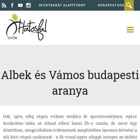
SPORTBARÁT ALAPÍTVÁNY
BUDAPESTQUAD
GYŐR
Albek és Vámos budapesti
aranya
Hát, igen, elég régen voltam utoljára itt sporteseméynen, egész
konkrétan talán az izland elleni hazai Eb-s cumin, de most úgy
döntöttem, megpróbálom érdemeinek megfelelően nyomon követni a
női kézi végső szakaszát - a ffi vonal úgyis eléggé ínséges az utóbbi