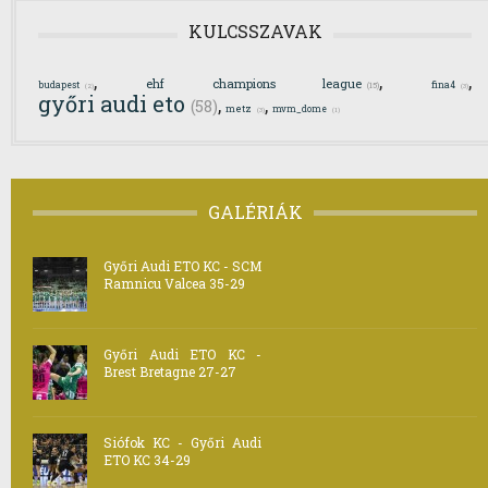
KULCSSZAVAK
,
,
,
ehf champions league
budapest
fina4
(15)
(2)
(3)
győri audi eto
,
,
(58)
metz
mvm_dome
(3)
(1)
GALÉRIÁK
Győri Audi ETO KC - SCM
Ramnicu Valcea 35-29
Győri Audi ETO KC -
Brest Bretagne 27-27
Siófok KC - Győri Audi
ETO KC 34-29