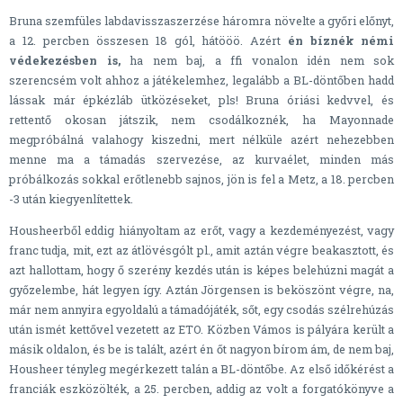
Bruna szemfüles labdavisszaszerzése háromra növelte a győri előnyt,
a 12. percben összesen 18 gól, hátööö. Azért
én bíznék némi
védekezésben is,
ha nem baj, a ffi vonalon idén nem sok
szerencsém volt ahhoz a játékelemhez, legalább a BL-döntőben hadd
lássak már épkézláb ütközéseket, pls! Bruna óriási kedvvel, és
rettentő okosan játszik, nem csodálkoznék, ha Mayonnade
megpróbálná valahogy kiszedni, mert nélküle azért nehezebben
menne ma a támadás szervezése, az kurvaélet, minden más
próbálkozás sokkal erőtlenebb sajnos, jön is fel a Metz, a 18. percben
-3 után kiegyenlítettek.
Housheerből eddig hiányoltam az erőt, vagy a kezdeményezést, vagy
franc tudja, mit, ezt az átlövésgólt pl., amit aztán végre beakasztott, és
azt hallottam, hogy ő szerény kezdés után is képes belehúzni magát a
győzelembe, hát legyen így. Aztán Jörgensen is beköszönt végre, na,
már nem annyira egyoldalú a támadójáték, sőt, egy csodás szélrehúzás
után ismét kettővel vezetett az ETO. Közben Vámos is pályára került a
másik oldalon, és be is talált, azért én őt nagyon bírom ám, de nem baj,
Housheer tényleg megérkezett talán a BL-döntőbe. Az első időkérést a
franciák eszközölték, a 25. percben, addig az volt a forgatókönyve a