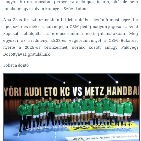
nagyon bírom, igazából persze ez a dolguk, tudom, oké, de nem
mindig megy ez ilyen könnyen. Szóval ötös.
Ana Gros breszti színekben fel lett dobálva, lévén ő most fejezi be
igen szép és siekres karrierjét, a CSM pedig nagyon jogosan a svéd
kapusát dobálgatta az éremceremónia előtti pillanatokban. Még
egyszer az eredmény, 26:32-es végeredménnyel a CSM Bukarest
nyerte a 2026-os bronzérmet, soraik között amúgy Faluvégi
Dorottyával, gratulálunk!
Jöhet a döntő!