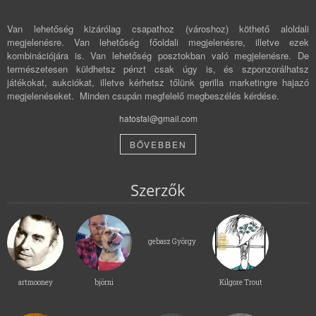
Van lehetőség kizárólag csapathoz (városhoz) köthető aloldali
megjelenésre. Van lehetőség főoldali megjelenésre, illetve ezek
kombinációjára is. Van lehetőség posztokban való megjelenésre. De
természetesen küldhetsz pénzt csak úgy is, és szponzorálhatsz
játékokat, aukciókat, illetve kérhetsz tőlünk gerilla marketingre hajazó
megjelenéseket. Minden csupán megfelelő megbeszélés kérdése.
hatosfal@gmail.com
BŐVEBBEN
Szerzők
gebasz György
artmooney
björni
Kilgore Trout