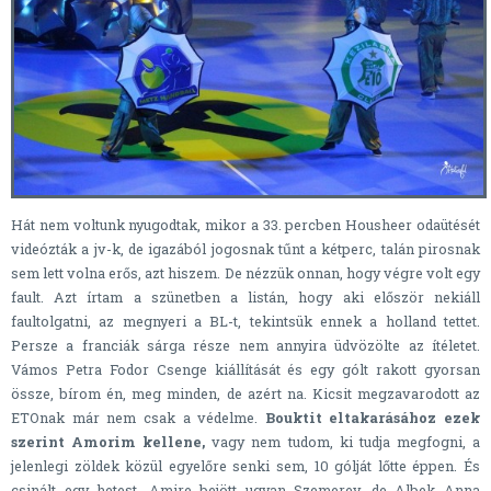
Hát nem voltunk nyugodtak, mikor a 33. percben Housheer odaütését
videózták a jv-k, de igazából jogosnak tűnt a kétperc, talán pirosnak
sem lett volna erős, azt hiszem. De nézzük onnan, hogy végre volt egy
fault. Azt írtam a szünetben a listán, hogy aki először nekiáll
faultolgatni, az megnyeri a BL-t, tekintsük ennek a holland tettet.
Persze a franciák sárga része nem annyira üdvözölte az ítéletet.
Vámos Petra Fodor Csenge kiállítását és egy gólt rakott gyorsan
össze, bírom én, meg minden, de azért na. Kicsit megzavarodott az
ETOnak már nem csak a védelme.
Bouktit eltakarásához ezek
szerint Amorim kellene,
vagy nem tudom, ki tudja megfogni, a
jelenlegi zöldek közül egyelőre senki sem, 10 gólját lőtte éppen. És
csinált egy hetest. Amire bejött ugyan Szemerey, de Albek Anna