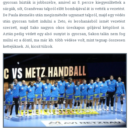
gyorsan húzták is jobbszélre, amivel az 5. percre kiegyenlítettek a
sárgák, sőt, Grandveau talpról előtt bombájával át is vették a vezetést.
De Paula átemelés után megismételte ugyanazt talpról, majd egy védés
után gyorsan tudott indulni a Zeto, és lerohanásból ismét vezetést
szerzett, majd Sako nagyon okos üreskapus góljával kétgólost is.
Aztán pedig védett egy alsó sunyist is gyorsan, Sakon talán nem fog
múlni ez a döntő, ma már kb. több védése volt, mint tegnap összesen
kettejüknek. Jó, kicsit túlzok.