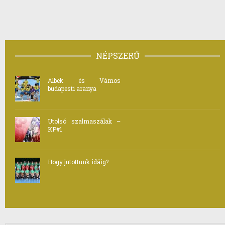
NÉPSZERŰ
Albek és Vámos
budapesti aranya
Utolsó szalmaszálak –
KP#1
Hogy jutottunk idáig?