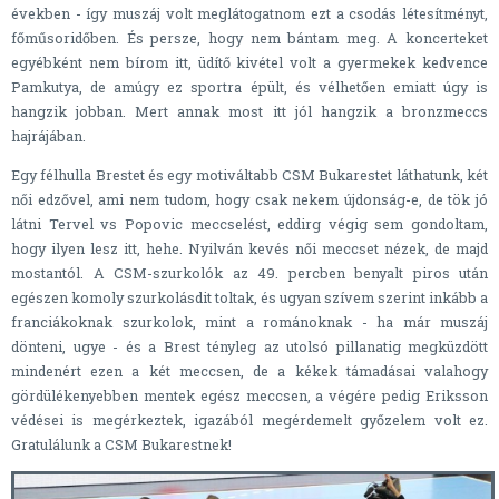
években - így muszáj volt meglátogatnom ezt a csodás létesítményt,
főműsoridőben. És persze, hogy nem bántam meg. A koncerteket
egyébként nem bírom itt, üdítő kivétel volt a gyermekek kedvence
Pamkutya, de amúgy ez sportra épült, és vélhetően emiatt úgy is
hangzik jobban. Mert annak most itt jól hangzik a bronzmeccs
hajrájában.
Egy félhulla Brestet és egy motiváltabb CSM Bukarestet láthatunk, két
női edzővel, ami nem tudom, hogy csak nekem újdonság-e, de tök jó
látni Tervel vs Popovic meccselést, eddirg végig sem gondoltam,
hogy ilyen lesz itt, hehe. Nyilván kevés női meccset nézek, de majd
mostantól. A CSM-szurkolók az 49. percben benyalt piros után
egészen komoly szurkolásdit toltak, és ugyan szívem szerint inkább a
franciákoknak szurkolok, mint a románoknak - ha már muszáj
dönteni, ugye - és a Brest tényleg az utolsó pillanatig megküzdött
mindenért ezen a két meccsen, de a kékek támadásai valahogy
gördülékenyebben mentek egész meccsen, a végére pedig Eriksson
védései is megérkeztek, igazából megérdemelt győzelem volt ez.
Gratulálunk a CSM Bukarestnek!