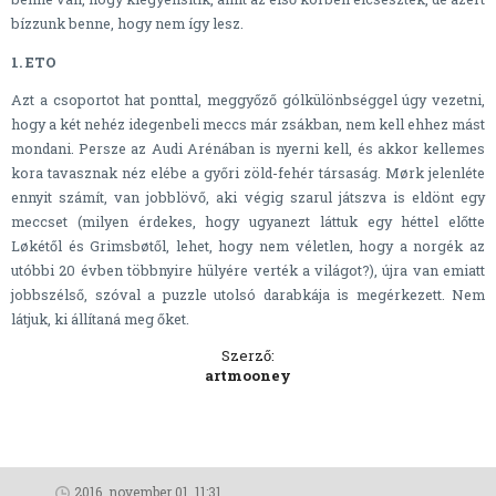
bízzunk benne, hogy nem így lesz.
1. ETO
Azt a csoportot hat ponttal, meggyőző gólkülönbséggel úgy vezetni,
hogy a két nehéz idegenbeli meccs már zsákban, nem kell ehhez mást
mondani. Persze az Audi Arénában is nyerni kell, és akkor kellemes
kora tavasznak néz elébe a győri zöld-fehér társaság. Mørk jelenléte
ennyit számít, van jobblövő, aki végig szarul játszva is eldönt egy
meccset (milyen érdekes, hogy ugyanezt láttuk egy héttel előtte
Løkétől és Grimsbøtől, lehet, hogy nem véletlen, hogy a norgék az
utóbbi 20 évben többnyire hülyére verték a világot?), újra van emiatt
jobbszélső, szóval a puzzle utolsó darabkája is megérkezett. Nem
látjuk, ki állítaná meg őket.
Szerző:
artmooney
2016. november 01. 11:31