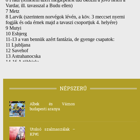
NÉPSZERŰ
Albek és Vámos
budapesti aranya
Utolsó szalmaszálak –
KP#1