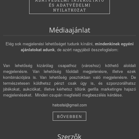
ADATVÉDELMI TÁJÉKOZTATÓ
ÉS ADATVÉDELMI
NYILATKOZAT
Médiaajánlat
Elég sok megjelenési lehetőséget tudunk kínálni,
mindenkinek egyéni
ajánlatokat adunk
, de azért nagyjából összefoglalom:
Van lehetőség kizárólag csapathoz (városhoz) köthető aloldali
megjelenésre. Van lehetőség főoldali megjelenésre, illetve ezek
kombinációjára is. Van lehetőség posztokban való megjelenésre. De
természetesen küldhetsz pénzt csak úgy is, és szponzorálhatsz
játékokat, aukciókat, illetve kérhetsz tőlünk gerilla marketingre hajazó
megjelenéseket. Minden csupán megfelelő megbeszélés kérdése.
hatosfal@gmail.com
BŐVEBBEN
Szerzők