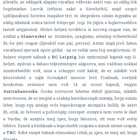
jelentős, az eddigiek alapján váratlan változás azért van: az eddig tök
fogalmatlan Larvik (otthoni zakó a Sävehoftól, majd szopó
Ljubljanában) hirtelen magáhot tért, és idegenben simán legyakta az
eddig általunk sokra tartott Esbjerget. Izgi. De jöjjön a legkevesebbre
tartott négyesünk. Utolsó helyen továbbra is norvég csapat van, de
ezúttal a
Glassverket
az. Színtelen, szagtalan, némileg érthetetlenül
BL-be jutó csapat (ilyenből van pár, persze). Aztán majd jövő héten
váratlanul nyernek nyolc góllal - na ez velük nem fog megtörténni. 15.
helyen végzett nálunk a
HC Leipzig
, bár nyútominál kaptak egy 11.
helyet, nyilván a dabasi teljesítményre alapozva, ami valóban sokkal
minősíthetőbb volt, mint a szkopjei csúf kabát, de ez inkább volt
köszönhető a saját formájától messze lévő Fradinak, esélyük
konkrétan semmire nem volt. 14. az orosz bajnok, vagyis
Asztrahanocska
. Ócska szóviccet lehetne ebből gyártani, inkább
nem teszem, de ez megint a szakág kaotikusságát mutatja, hogy simán
lehet, hogy egy amúgy erős bajnokcsapat atomjaira hullik, de azért
BL-ezik, és felveszi a pofozógép szerepét. Annyira nem verte le őket
a Vardar, de annyira meg igen, hogy látsszon, ott sem volt esély
többre. Ennek a blokknak a legerősebb csapata a másik német csapat,
a
THC
. Kábé ennyit tudunk elmondani róluk, ja, igen, és még azt, hogy
Planéta.