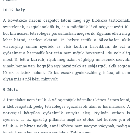
10-12. hely
A következő három csapatot látom még egy blokkba tartozónak,
színtelenek, szagtalanok ők is, de a mögöttük lévő négyest azért 10-
ből kilencszer tetszőleges párosításban megverik. Egymás ellen meg
lehet bármi, esetleg akármi. 12. helyre tettük a
Sävehof
ot, akik
viszonylag simán nyertek az első körben Larvikban, de ezt a
győzelmet a harmadik kör után nem tudjuk hovatenni. Ide volt elég
most. 11. lett a
Larvik
, rájuk meg aztán végképp nincsenek szavak.
Simán benne van, hogy jön egy hazai zakó az
Esbjerg
től, akik rögtön
10.-ek is lettek nálunk. Jó kis északi gyülekezőhely, hiába, ott sem
olyan már a női kézi, mint volt.
9. Metz
A franciákat nem értjük. A válogatottjuk bármikor képes érmes lenni,
a klubcsapataik pedig tetszőleges igazolások után is harmatosak. A
norvégiai kétgólos győzelmük ennyire elég. Nyilván otthon is
nyernek, de az igazság pillanata majd az utolsó két körben jön el
náluk. A 12 biztos nekik, ennél többre nem nagyon vágynak, pedig a
keretük nem lenne rossz a nyolchoz. Többre nem.