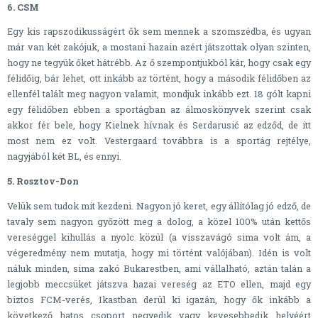
6. CSM
Egy kis rapszodikusságért ők sem mennek a szomszédba, és ugyan
már van két zakójuk, a mostani hazain azért játszottak olyan szinten,
hogy ne tegyük őket hátrébb. Az ő szempontjukból kár, hogy csak egy
félidőig, bár lehet, ott inkább az történt, hogy a második félidőben az
ellenfél talált meg nagyon valamit, mondjuk inkább ezt. 18 gólt kapni
egy félidőben ebben a sportágban az álmoskönyvek szerint csak
akkor fér bele, hogy Kielnek hívnak és Serdarusić az edződ, de itt
most nem ez volt. Vestergaard továbbra is a sportág rejtélye,
nagyjából két BL, és ennyi.
5. Rosztov-Don
Velük sem tudok mit kezdeni. Nagyon jó keret, egy állítólag jó edző, de
tavaly sem nagyon győzött meg a dolog, a közel 100% után kettős
vereséggel kihullás a nyolc közül (a visszavágó sima volt ám, a
végeredmény nem mutatja, hogy mi történt valójában). Idén is volt
náluk minden, sima zakó Bukarestben, ami vállalható, aztán talán a
legjobb meccsüket játszva hazai vereség az ETO ellen, majd egy
biztos FCM-verés, Ikastban derül ki igazán, hogy ők inkább a
következő hatos csoport negyedik vagy kevesebbedik helyéért