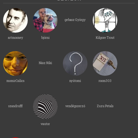
gebasz György
artmooney
björni
Kilgore Trout
Nász Niki
momirCsilics
nyútomi
room303
szandrufff
vendégszerző
Zuzu Petals
vautor