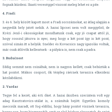
fognak küzdeni. Ikasti vereséggel viszont meleg lehet ez a pite.
4. Fradi
3. és 6. hely között kapott most a Fradi sorszámokat, az átlag alapján a
negyedik hely jutott nekik. A hazai lipcsei nem volt meggyőző, de
Krézi Jenő-i okosságokat mondhatunk csak, egy jó csapat attól jó,
hogy rosszul játszva is nyer, meg hogy a két pont így is két pont,
szóval simán itt a helyük. Snelder és Kovacsics nagy igazolás voltak,
már csak átlövők kellenének - a pályára is, nem csak a padra.
3. Budućnost
Eddig semmit nem csináltak, nem is nagyon kellett, csak behúzták a
hat pontot. Mákos csoport, ők tényleg ráérnek tavaszra elkezdeni
kézilabdázni.
2. Vardar
Tegye fel a kezét, aki érti őket. A hazai ikszben szerintem volt egy
adag Kasztratovics-utálat is, a számítuk bejött. Egyetlen komoly
meccsük maradt, ott fog eldőlni, hogy hány pontot visznek tavaszra,
benne van, hogy kiegyensítik, amit az első körben elcsesztek, de azért