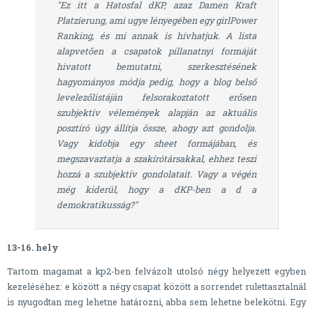
"Ez itt a Hatosfal dKP, azaz Damen Kraft
Platzierung, ami ugye lényegében egy girlPower
Ranking, és mi annak is hívhatjuk. A lista
alapvetően a csapatok pillanatnyi formáját
hivatott bemutatni, szerkesztésének
hagyományos módja pedig, hogy a blog belső
levelezőlistáján felsorakoztatott erősen
szubjektív vélemények alapján az aktuális
posztíró úgy állítja össze, ahogy azt gondolja.
Vagy kidobja egy sheet formájában, és
megszavaztatja a szakírótársakkal, ehhez teszi
hozzá a szubjektív gondolatait. Vagy a végén
még kiderül, hogy a dKP-ben a d a
demokratikusság?"
13-16. hely
Tartom magamat a kp2-ben felvázolt utolsó négy helyezett egyben
kezeléséhez: e között a négy csapat között a sorrendet rulettasztalnál
is nyugodtan meg lehetne határozni, abba sem lehetne belekötni. Egy