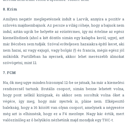
8. Krim
Amilyen negatív meglepetésnek indult a Larvik, annyira a pozitív a
szlovén majdnembajnok. Az persze a világ röheje, hogy a bajnok nem
indul, aztán ugrik be helyette az ezüstérmes, így mi értelme az egész
kiemelősdinek (ahol a két döntős simán egy kalapba kerül, ugye), azt
már Bécsben sem tudják. Szóval erőteljesen hazaiakra építő keret, aki
nem hazai, az vagy exjugó, vagy bolgár (!) és francia, mégis egész jól
működik. Partilléban ha nyernek, akkor lehet merészebb álmokat
szövögetni, mint 12.
7. FCM
Na, ők meg ugye minden bizonnyal 12-be se jutnak, ha már a kiemelési
rendszernél tartunk. Brutális csoport, simán benne lehetett volna,
hogy pont nélkül kizúgnak, és akkor sem soroltuk volna őket a
végére, így meg, hogy már nyertek is, pláne nem. Elképesztő
balekság, hogy a 16 között van olyan csoport, amelynek a négyesére
még azt is elhinnénk, hogy ez a F4 mezőnye. Nagy kár értük, mert
valószínűleg az ő helyükön nézhetünk majd mondjuk egy THC-t.