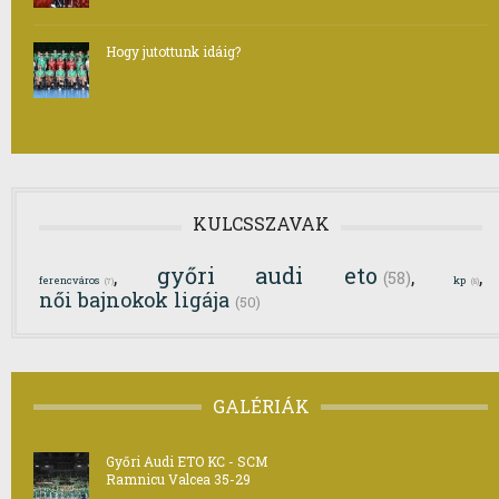
Hogy jutottunk idáig?
KULCSSZAVAK
győri audi eto
,
,
,
(58)
ferencváros
kp
(7)
(8)
női bajnokok ligája
(50)
GALÉRIÁK
Győri Audi ETO KC - SCM
Ramnicu Valcea 35-29