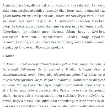
A másik friss be-, illetve náluk pontosabb a visszakerülő. Az ikasti
zakó után szerkesztőségileg temettük őket, hogy aztán a címvédőt 22
gólon tartva visszakerüljenek oda, ahova szezon elején vártuk őket,
sőt most egy kicsit feljebb is. A következő meccsen Győrben
megerősíthetik ezt a pozíciójukat, ami viszont nagy baj lenne a zöld-
fehéreknek, így inkább most bízzunk abban, hogy a KP5-ben
visszaesés lesz náluk tapasztalható. Kérdés, hogy egyszeri
fellángolás volt-e, ami a címvédőnek szólt, vagy kezd alakulni valami
a traktorgyár tövében. Utóbbira tippelünk.
2. Metz
5. Metz
– Ezzel a csoportbeosztással eljött a Metz ideje: ha nem is
feltétlenül 100%-osan, de jó eséllyel a D élén láthatjuk őket a
csoportmeccsek során. Sima liba idegenbena németkék ellen, ez a
teljesítmény így most ide jó. Várják a (maradék) Budut, otthon meglesz
ez nekik. Elvileg.
Gyakorlatilag is meglett. Nem verték ugyan annyira
el a Budut, mint tette azt a kétlundés Vipers, de ezért is két pontot
adtak. Ha nyernek a Moracsában, még stabilabb lesz a helyük. Az
biztos, hogy a második helyüket köszönhetik a püré csoportnak is, de
már tavaly sem voltak rosszak, idén ők lehetnek a meglepetéscsapat,