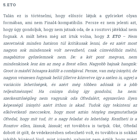
5. ETO
Talán ez is történelmi, hogy először látjuk a győrieket olyan
formában, ami nem Final4-kompatibilis. Persze ez nem jelenti azt,
hogy úgy gondoljuk, hogy nem jutnak oda, de a rosztovi játékkal nem
fognak. A múlt héten még azt írtuk volna, hogy
3. ETO
– Nem
szeretnénk minden határon túl kritikusak lenni, de ez azért most
nagyon sok mindennek volt nevezhető, csak címvédőhöz méltó,
magabiztos győzelemnek nem. De: a két pont megvan, nem
mindenkinek lesz ám az meg a Brest ellen. Nagyobb bajnak hangzik:
Groot is másfél hónapra kidőlt a combjával. Persze, van még irányító, de
nagyon vészesen fogynak belül (illetve közvetve így a szélen is, ugye) a
variációs lehetőségek, és azért még többen adósak is a jobb
teljesítménnyel. Ha csúnya dolog így gondolni, ha nem:
szerkesztőségileg nem vagyunk oda Oftedalért, egyszerűen ilyen
képességű irányító azért itthon is akad. Tudok úgy tekinteni az
elkövetkező meccsekre, hogy most aztán tényleg megmutathatja
Oftedal, hogy mit tud, itt a nagy feladat és lehetőség. Kezdheti is a
Rosztov ellen, lássuk, lássuk!
, ezt továbbra is tartjuk. Oké, Oftedal
dobott öt gólt, de védekezésben sebezhető volt, és továbbra is sokkal
inkább középső lövő, mint irányító, valamint nem értjük, hogy miért