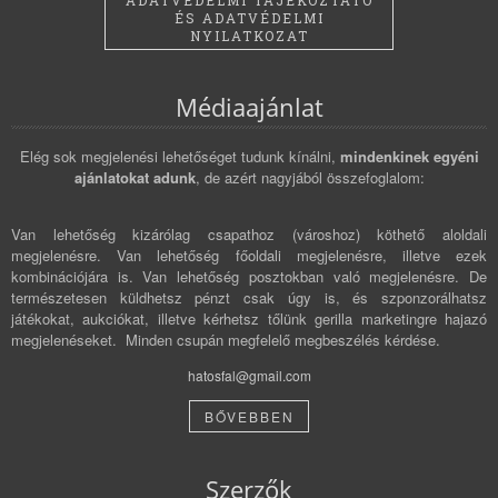
ADATVÉDELMI TÁJÉKOZTATÓ
ÉS ADATVÉDELMI
NYILATKOZAT
Médiaajánlat
Elég sok megjelenési lehetőséget tudunk kínálni,
mindenkinek egyéni
ajánlatokat adunk
, de azért nagyjából összefoglalom:
Van lehetőség kizárólag csapathoz (városhoz) köthető aloldali
megjelenésre. Van lehetőség főoldali megjelenésre, illetve ezek
kombinációjára is. Van lehetőség posztokban való megjelenésre. De
természetesen küldhetsz pénzt csak úgy is, és szponzorálhatsz
játékokat, aukciókat, illetve kérhetsz tőlünk gerilla marketingre hajazó
megjelenéseket. Minden csupán megfelelő megbeszélés kérdése.
hatosfal@gmail.com
BŐVEBBEN
Szerzők