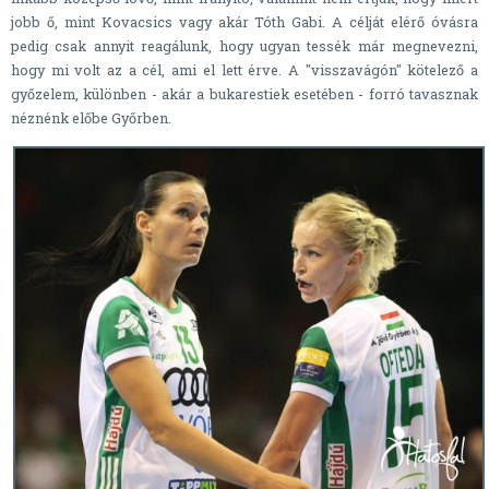
jobb ő, mint Kovacsics vagy akár Tóth Gabi. A célját elérő óvásra
pedig csak annyit reagálunk, hogy ugyan tessék már megnevezni,
hogy mi volt az a cél, ami el lett érve. A "visszavágón" kötelező a
győzelem, különben - akár a bukarestiek esetében - forró tavasznak
néznénk előbe Győrben.