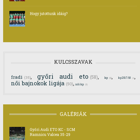
Hogy jutottunk idáig?
KULCSSZAVAK
győri audi eto
,
,
,
,
fradi
(58)
(35)
kp
kp2017/18
(8)
(3)
női bajnokok ligája
,
(50)
női kp
(5)
GALÉRIÁK
Győri Audi ETO KC - SCM
Ramnicu Valcea 35-29