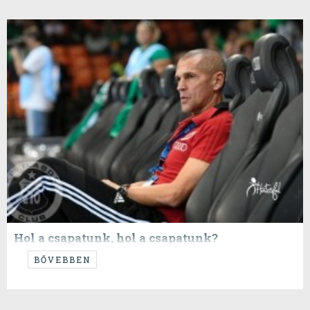
Hol a csapatunk, hol a csapatunk?
A Győri Audi ETO KC a Siófok elleni idegenbeli vereség után most a BL-
BŐVEBBEN
ben betlizett a Brest ellen otthon.