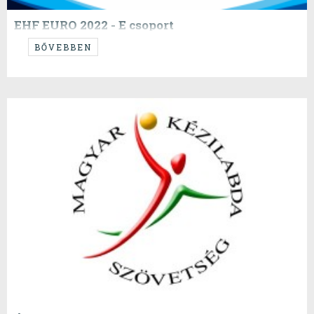
EHF EURO 2022 - E csoport
ESP, SWE, CZE, BIH
BŐVEBBEN