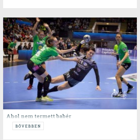
most visszanézni pár meccset este 8 és hajnali 5 között. Nézzük mi
változott szerintünk az utóbbi KP-hoz képest.
Ahol nem termett babér
A hazai mócsing után nem sikerült a Fradinak az idegenbeli bravúr.
BŐVEBBEN
Szoros vereség Mordorban, ezzel eldőlt a zöld-fehérek nem jutnak
tovább a csoportból