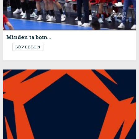
Minden ta bom...
A magyar válogatott ma Brazília legjobbjaival csapott össze a vb
BŐVEBBEN
középdöntőjében. A két pont és a továbbjutási remények mellett még egy
hatalmas tétje volt a mérkőzésnek mégpedig, hogy a kanapén alszom-e
ma vagy a hálóban. Mivel életem kedves párja a sárga-kékek
országából származik, ez feljogosított minket egy kis családi háborúra.