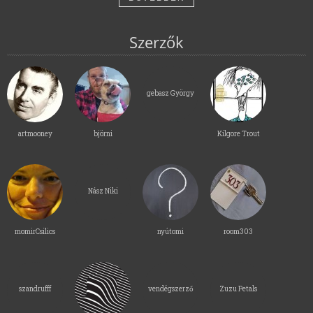
Szerzők
gebasz György
artmooney
björni
Kilgore Trout
Nász Niki
momirCsilics
nyútomi
room303
szandrufff
vendégszerző
Zuzu Petals