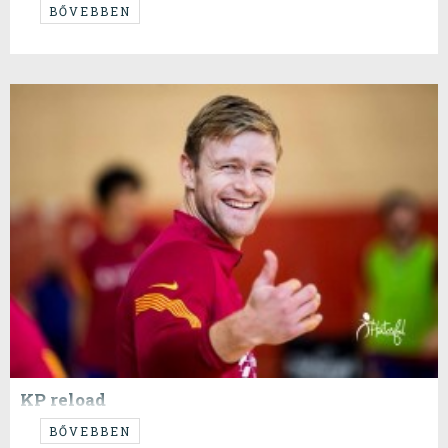
Utolsó fordulójához érkezett ez az őrült Bajnokok Ligája csoportkör. Az
BŐVEBBEN
EHF még kicsit meg is kavarta a szálakat ezzel az elmaradt meccsek
jóváírásával, de end of the day mindenki továbbment, így sírásnak
helye nincs.
KP reload
Ebben a kusza idényben még kp-t írni sem könnyű tekintve hogy azt
BŐVEBBEN
sem tudjuk ki kivel jatszik mikor és bla bla. Mondjuk legalább lesz időnk