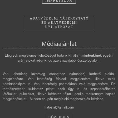
IMPRESSZUM
ADATVÉDELMI TÁJÉKOZTATÓ
ÉS ADATVÉDELMI
NYILATKOZAT
Médiaajánlat
Elég sok megjelenési lehetőséget tudunk kínálni,
mindenkinek egyéni
ajánlatokat adunk
, de azért nagyjából összefoglalom:
Van lehetőség kizárólag csapathoz (városhoz) köthető aloldali
megjelenésre. Van lehetőség főoldali megjelenésre, illetve ezek
kombinációjára is. Van lehetőség posztokban való megjelenésre. De
természetesen küldhetsz pénzt csak úgy is, és szponzorálhatsz
játékokat, aukciókat, illetve kérhetsz tőlünk gerilla marketingre hajazó
megjelenéseket. Minden csupán megfelelő megbeszélés kérdése.
hatosfal@gmail.com
BŐVEBBEN