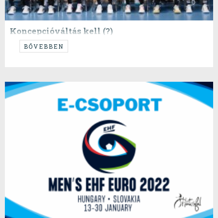
Koncepcióváltás kell (?)
Ahogy igértük VENDÉGSZERZŐ poszt következik :)
BŐVEBBEN