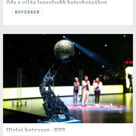
Óda a világ legerősebb bajnokságához
A Ferencváros győzelmével ért véget a magyar női kézilabda
BŐVEBBEN
bajnokság. BL győzelmek ide Covid oda elég ramatyul sikerült
sokaknak ez a szezon. Több helyről hallottuk hogy ez a világ legerősebb
bajnoksága, ezért szeretnénk egy kicsit górcső alá venni.
Utolsó katyvasz - KP9