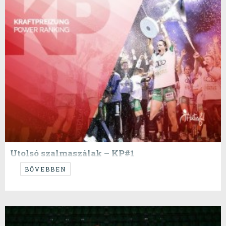
Utolsó szalmaszálak – KP#1
BŐVEBBEN