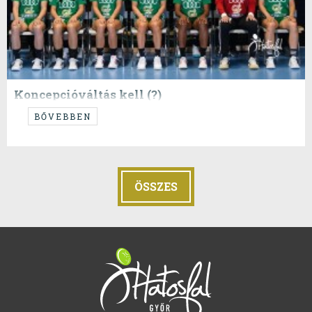
Koncepcióváltás kell (?)
Ahogy igértük VENDÉGSZERZŐ poszt következik :)
BŐVEBBEN
ÖSSZES