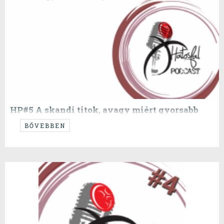
HP#5 A skandi titok, avagy miért gyorsabb
Oftedal?
BŐVEBBEN
Megfejtjük a dán kézilabdát, második rész.