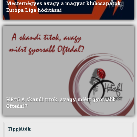
Mesternégyes avagy a magyar klubcsapatok
Európa Liga hódításai
HP#5 A skandi titok, avagy miért gyorsabb
Oftedal?
Tippjáték