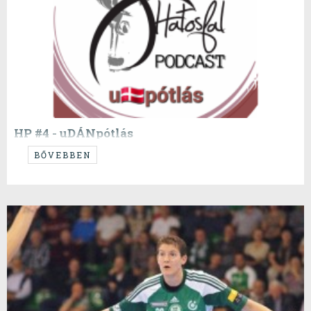
HP #4 - uDÁNpótlás
Dániasport Andris mesél a skandináv utánpótlásnevelésről
BŐVEBBEN