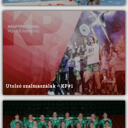
...teljesen megérdemelt...
Utolsó szalmaszálak – KP#1