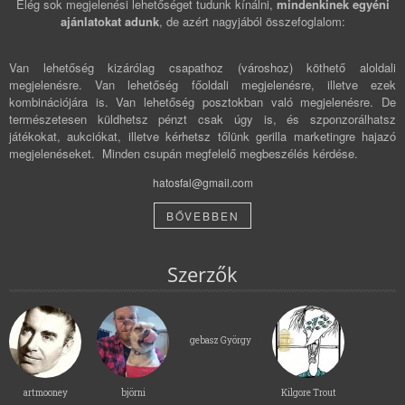
Elég sok megjelenési lehetőséget tudunk kínálni,
mindenkinek egyéni
ajánlatokat adunk
, de azért nagyjából összefoglalom:
Van lehetőség kizárólag csapathoz (városhoz) köthető aloldali
megjelenésre. Van lehetőség főoldali megjelenésre, illetve ezek
kombinációjára is. Van lehetőség posztokban való megjelenésre. De
természetesen küldhetsz pénzt csak úgy is, és szponzorálhatsz
játékokat, aukciókat, illetve kérhetsz tőlünk gerilla marketingre hajazó
megjelenéseket. Minden csupán megfelelő megbeszélés kérdése.
hatosfal@gmail.com
BŐVEBBEN
Szerzők
gebasz György
artmooney
björni
Kilgore Trout