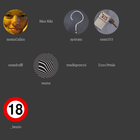
Nász Niki
momirCsilics
nyútomi
room303
szandrufff
vendégszerző
Zuzu Petals
vautor
_benito