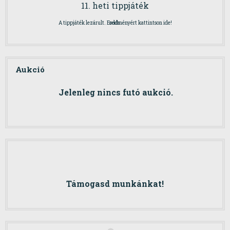
11. heti tippjáték
A tippjáték lezárult. Eredményért kattintson ide!
odds
Aukció
Jelenleg nincs futó aukció.
Támogasd munkánkat!