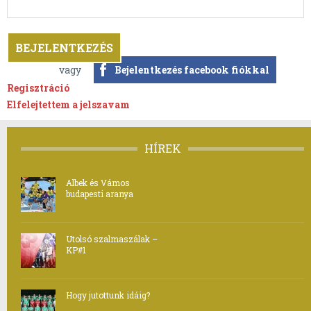
vagy
Bejelentkezés facebook fiókkal
Regisztráció
Elfelejtettem a jelszavam
HÍREK
Albek és Vámos
budapesti aranya
Utolsó szalmaszálak –
KP#1
Hogy jutottunk idáig?