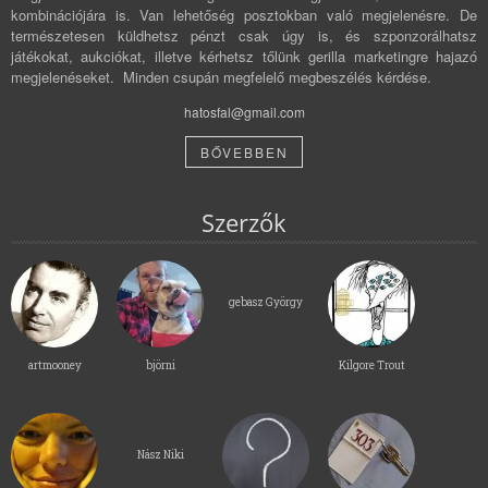
kombinációjára is. Van lehetőség posztokban való megjelenésre. De
természetesen küldhetsz pénzt csak úgy is, és szponzorálhatsz
játékokat, aukciókat, illetve kérhetsz tőlünk gerilla marketingre hajazó
megjelenéseket. Minden csupán megfelelő megbeszélés kérdése.
hatosfal@gmail.com
BŐVEBBEN
Szerzők
gebasz György
artmooney
björni
Kilgore Trout
Nász Niki