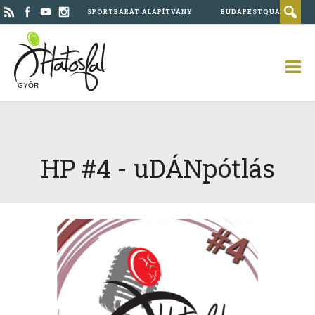
SPORTBARÁT ALAPÍTVÁNY
BUDAPESTQUAD
GYŐR
HP #4 - uDÁNpótlás