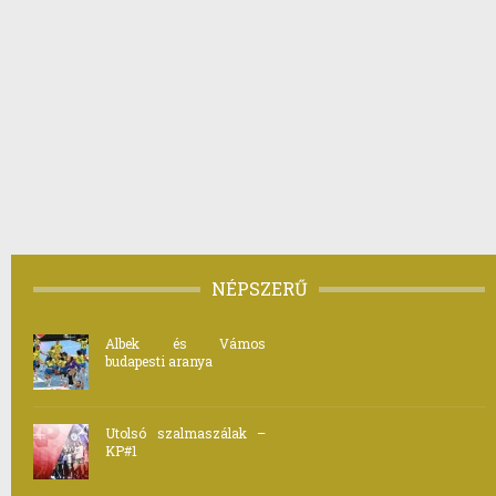
NÉPSZERŰ
Albek és Vámos
budapesti aranya
Utolsó szalmaszálak –
KP#1