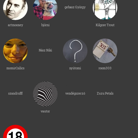
gebasz György
artmooney
björni
Kilgore Trout
Nász Niki
momirCsilics
nyútomi
room303
szandrufff
vendégszerző
Zuzu Petals
vautor