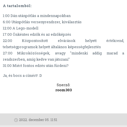
A tartalomból:
1:00 Dán utánpótlás a mindennapokban
6:00 Utánpótlás versenyrendszer, kiválasztás
12:00 A Lego-modell
17:00 Önkéntes edzők és az edzőképzés
22:00 Központosított elvárások helyett értékrend,
tehetségprogramok helyett általános képességfejlesztés
27:00 Mikroközösségek, avagy "mindenki addig marad a
rendszerben, amíg kedve van játszani"
31:00 Miért fontos edzés után fürdeni?
Ja, és bocs a címért! :D
Szerző:
room303
2022. december 05. 11:51