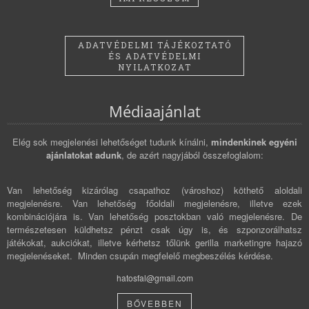
ADATVÉDELMI TÁJÉKOZTATÓ
ÉS ADATVÉDELMI
NYILATKOZAT
Médiaajánlat
Elég sok megjelenési lehetőséget tudunk kínálni,
mindenkinek egyéni
ajánlatokat adunk
, de azért nagyjából összefoglalom:
Van lehetőség kizárólag csapathoz (városhoz) köthető aloldali
megjelenésre. Van lehetőség főoldali megjelenésre, illetve ezek
kombinációjára is. Van lehetőség posztokban való megjelenésre. De
természetesen küldhetsz pénzt csak úgy is, és szponzorálhatsz
játékokat, aukciókat, illetve kérhetsz tőlünk gerilla marketingre hajazó
megjelenéseket. Minden csupán megfelelő megbeszélés kérdése.
hatosfal@gmail.com
BŐVEBBEN