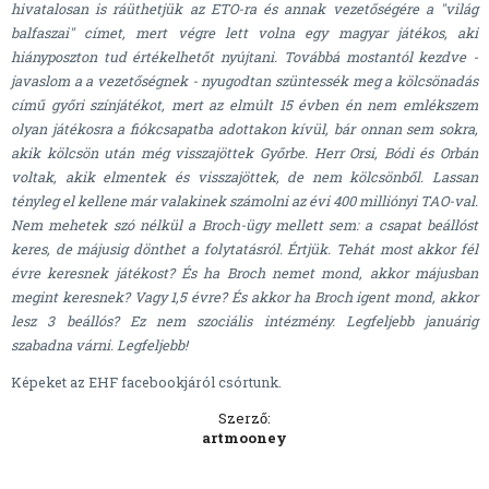
hivatalosan is ráüthetjük az ETO-ra és annak vezetőségére a "világ
balfaszai" címet, mert végre lett volna egy magyar játékos, aki
hiányposzton tud értékelhetőt nyújtani. Továbbá mostantól kezdve -
javaslom a a vezetőségnek - nyugodtan szüntessék meg a kölcsönadás
című győri színjátékot, mert az elmúlt 15 évben én nem emlékszem
olyan játékosra a fiókcsapatba adottakon kívül, bár onnan sem sokra,
akik kölcsön után még visszajöttek Győrbe. Herr Orsi, Bódi és Orbán
voltak, akik elmentek és visszajöttek, de nem kölcsönből. Lassan
tényleg el kellene már valakinek számolni az évi 400 milliónyi TAO-val.
Nem mehetek szó nélkül a Broch-ügy mellett sem: a csapat beállóst
keres, de májusig dönthet a folytatásról. Értjük. Tehát most akkor fél
évre keresnek játékost? És ha Broch nemet mond, akkor májusban
megint keresnek? Vagy 1,5 évre? És akkor ha Broch igent mond, akkor
lesz 3 beállós? Ez nem szociális intézmény. Legfeljebb januárig
szabadna várni. Legfeljebb!
Képeket az EHF facebookjáról csórtunk.
Szerző:
artmooney