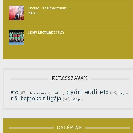
Utolsó szalmaszálak –
KP#1
Hogy jutottunk idáig?
KULCSSZAVAK
győri audi eto
eto
,
,
,
,
,
(58)
(47)
ferencváros
kp
fradii
(7)
(8)
(1)
női bajnokok ligája
,
(50)
női kp
(5)
GALÉRIÁK