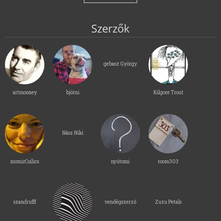
Szerzők
gebasz György
artmooney
björni
Kilgore Trout
Nász Niki
momirCsilics
nyútomi
room303
szandrufff
vendégszerző
Zuzu Petals