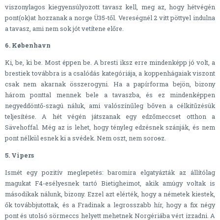
viszonylagos kiegyensúlyozott tavasz kell, meg az, hogy hétvégén
pont(ok)at hozzanak a norge Ü35-től. Vereségnél 2 vitt pöttyel indulna
a tavasz, ami nem sok jót vetítene előre.
6. København
Ki, be, ki be. Most éppen be. A bresti iksz erre mindenképp jó volt, a
brestiek továbbra is a csalódás kategóriája, a koppenhágaiak viszont
csak nem akarnak összerogyni. Ha a papírforma bejön, bizony
három ponttal mennek bele a tavaszba, és ez mindenképpen
negyeddöntő-szagú náluk, ami valószínűleg bőven a célkitűzésük
teljesítése. A hét végén játszanak egy edzőmeccset otthon a
Sävehoffal. Még az is lehet, hogy tényleg edzésnek szánják, és nem
pont nélkül esnek ki a svédek. Nem oszt, nem soro
s
z.
5. Vipers
Ismét egy pozitív meglepetés: baromira elgatyázták az állítólag
magukat F4-esélyesnek tartó Bietigheimot, akik amúgy voltak is
másodikak nálunk, bizony. Ezzel azt elérték, hogy a németek kiestek,
ők továbbjutottak, és a Fradinak a legrosszabb hír, hogy a fix négy
pont és utolsó sörmeccs helyett mehetnek Norgériába vért izzadni. A