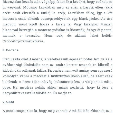
Bizonytalan kezdés után végképp feltették a kezüket, hogy csókolom,
itt vagyunk. Mócsing Larvikban még ez ellen a Larvik ellen (akik
azért cask elverték a Budut) is szép, Larvikban főleg, így a két
meccsen csak ellenük összegereblyéztek egy black jacket. Az ász
megvolt, most kijött hozzá a király is. Vagy királynő. Minden
bizonnyal hétvégén a montenegróiakat is kiosztják, és így öt ponttal
mennek a tavaszba. Nem sok, de akármi lehet belőle.
Csoportgyőzelmet kivéve.
3. Ростов
Stabilizálta őket Ambros, a védekezésük egészen pofás lett, de ez a
svédországi kirándulás nem az, amire keretet tesznek és kikerül a
klubelnök irodájának falára. Bizonyára nem volt amúgy sem egyszerű
komolyan venni a meccset a tutifixbiztos kieső ellen, de azért csak
behúzták. A Brest elleni hétvégi kulcsmeccs lesz, a vitt pontok miatt,
ugye. Ha meglesz nekik, akkor máris nézhetik, hogy ki lesz a
negyedik tavasszal a túloldalon. És meglesz.
2. CSM
A csodacsapat. Csoda, hogy még vannak. Amit ők idén előadnak, az a