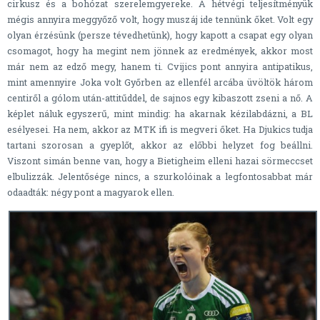
cirkusz és a bohózat szerelemgyereke. A hétvégi teljesítményük
mégis annyira meggyőző volt, hogy muszáj ide tennünk őket. Volt egy
olyan érzésünk (persze tévedhetünk), hogy kapott a csapat egy olyan
csomagot, hogy ha megint nem jönnek az eredmények, akkor most
már nem az edző megy, hanem ti. Cvijics pont annyira antipatikus,
mint amennyire Joka volt Győrben az ellenfél arcába üvöltök három
centiről a gólom után-attitűddel, de sajnos egy kibaszott zseni a nő. A
képlet náluk egyszerű, mint mindig: ha akarnak kézilabdázni, a BL
esélyesei. Ha nem, akkor az MTK ifi is megveri őket. Ha Djukics tudja
tartani szorosan a gyeplőt, akkor az előbbi helyzet fog beállni.
Viszont simán benne van, hogy a Bietigheim elleni hazai sörmeccset
elbulizzák. Jelentősége nincs, a szurkolóinak a legfontosabbat már
odaadták: négy pont a magyarok ellen.