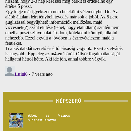
NÉPSZERŰ
Albek és Vámos
budapesti aranya