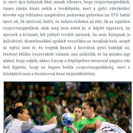
is, mert újra listázzuk őket, annak ellenére, hogy csoportnegyedikek.
Innen simán kinéz nekik a továbbjutás, mert a győri vitézkedést
követte egy feltűnően magabiztos
podravkai
győzelem (az ETO hattal
nyert ott, ők nyolccal, haló!), és milyen érdekes az élet, ők az egyetlen
csoportnegyedikek, akik még nem estek ki. A képlet egyszerű, ha
nyernek a Krimnél, két pöttyel tovább mennek, ha nem, kizúgnak (a
különböző, döntetlenekkel spékelt verziókba ne menjünk bele, annyit
az egész nem ér, és vegyük fixnek a horvátok győri buktáját is).
Herbert Müller összerakott valamit, ami működik, és ha minden úgy
alakul, hogy sejtjük, akkor bizony a Népligetben tavasszal nagyon oda
kell figyelni, hogy ne legyen belőle csoportnegyedikség, mert a
túloldalról nem a Rosztovval kéne negyeddöntőzni.