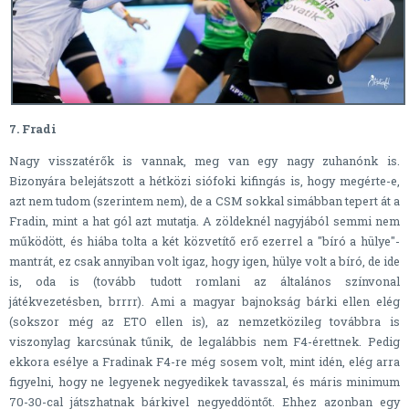
7. Fradi
Nagy visszatérők is vannak, meg van egy nagy zuhanónk is.
Bizonyára belejátszott a hétközi siófoki kifingás is, hogy megérte-e,
azt nem tudom (szerintem nem), de a CSM sokkal simábban tepert át a
Fradin, mint a hat gól azt mutatja. A zöldeknél nagyjából semmi nem
működött, és hiába tolta a két közvetítő erő ezerrel a "bíró a hülye"-
mantrát, ez csak annyiban volt igaz, hogy igen, hülye volt a bíró, de ide
is, oda is (tovább tudott romlani az általános színvonal
játékvezetésben, brrrr). Ami a magyar bajnokság bárki ellen elég
(sokszor még az ETO ellen is), az nemzetközileg továbbra is
viszonylag karcsúnak tűnik, de legalábbis nem F4-érettnek. Pedig
ekkora esélye a Fradinak F4-re még sosem volt, mint idén, elég arra
figyelni, hogy ne legyenek negyedikek tavasszal, és máris minimum
70-30-cal játszhatnak bárkivel negyeddöntőt. Ehhez azonban egy