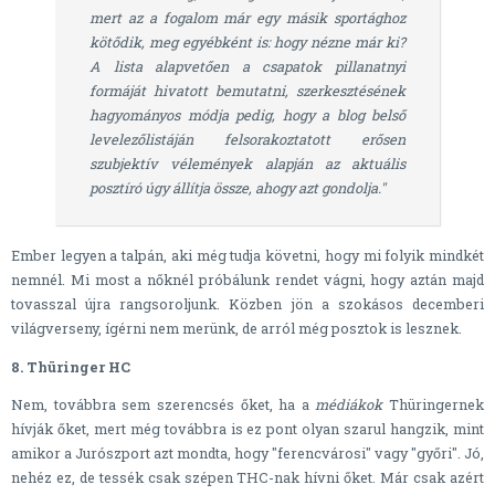
mert az a fogalom már egy másik sportághoz
kötődik, meg egyébként is: hogy nézne már ki?
A lista alapvetően a csapatok pillanatnyi
formáját hivatott bemutatni, szerkesztésének
hagyományos módja pedig, hogy a blog belső
levelezőlistáján felsorakoztatott erősen
szubjektív vélemények alapján az aktuális
posztíró úgy állítja össze, ahogy azt gondolja."
Ember legyen a talpán, aki még tudja követni, hogy mi folyik mindkét
nemnél. Mi most a nőknél próbálunk rendet vágni, hogy aztán majd
tovasszal újra rangsoroljunk. Közben jön a szokásos decemberi
világverseny, ígérni nem merünk, de arról még posztok is lesznek.
8. Thüringer HC
Nem, továbbra sem szerencsés őket, ha a
médiákok
Thüringernek
hívják őket, mert még továbbra is ez pont olyan szarul hangzik, mint
amikor a Jurószport azt mondta, hogy "ferencvárosi" vagy "győri". Jó,
nehéz ez, de tessék csak szépen THC-nak hívni őket. Már csak azért