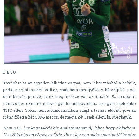
1. ETO
Továbbra is az egyetlen hibátlan csapat, nem lehet máshol a helyük,
pedig megint minden volt ez, csak nem meggyőző. A hétvégi két pont
sem kérdés, persze, de ez még messze van az igazitól. Ez a csoport
nem volt értékmérő, illetve egyetlen meccs lett az, az egyre acélosabb
THC ellen. Sokat nem tudunk mondani, majd a tavasz eldönti, jó-e az
irány, főleg a két CSM-meccs, de még a két Fradi elleni is. Meglátjuk.
Nem a BL-hez kapcsolódó hír, ami számomra új, lehet, hogy elaludtam:
Kiss Niki elvileg végleg az Érdé. Ha ez így van, akkor mostantól kezdve