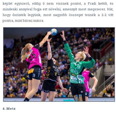
képlet egyszerű, eddig ő nem visznek pontot, a Fradi kettőt, és
mindenki annyival fogja ezt növelni, amennyit most megszerez. Hát,
hogy őszinték legyünk, most nagyobb összeget tennék a 2-2 vitt
pontra, mint bármi másra.
4. Metz