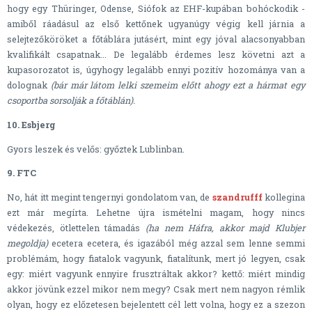
hogy egy Thüringer, Odense, Siófok az EHF-kupában bohóckodik -
amiből ráadásul az első kettőnek ugyanúgy végig kell járnia a
selejtezőköröket a főtáblára jutásért, mint egy jóval alacsonyabban
kvalifikált csapatnak... De legalább érdemes lesz követni azt a
kupasorozatot is, úgyhogy legalább ennyi pozitív hozománya van a
dolognak
(bár már látom lelki szemeim előtt ahogy ezt a hármat egy
csoportba sorsolják a főtáblán
).
10. Esbjerg
Gyors leszek és velős: győztek Lublinban.
9. FTC
No, hát itt megint tengernyi gondolatom van, de
szandrufff
kollegina
ezt már megírta. Lehetne újra ismételni magam, hogy nincs
védekezés, ötlettelen támadás
(ha nem Háfra, akkor majd Klubjer
megoldja)
ecetera ecetera, és igazából még azzal sem lenne semmi
problémám, hogy fiatalok vagyunk, fiatalítunk, mert jó legyen, csak
egy: miért vagyunk ennyire frusztráltak akkor? kettő: miért mindig
akkor jövünk ezzel mikor nem megy? Csak mert nem nagyon rémlik
olyan, hogy ez előzetesen bejelentett cél lett volna, hogy ez a szezon