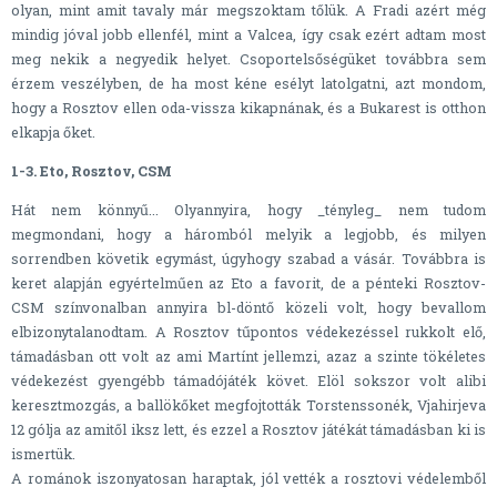
olyan, mint amit tavaly már megszoktam tőlük. A Fradi azért még
mindig jóval jobb ellenfél, mint a Valcea, így csak ezért adtam most
meg nekik a negyedik helyet. Csoportelsőségüket továbbra sem
érzem veszélyben, de ha most kéne esélyt latolgatni, azt mondom,
hogy a Rosztov ellen oda-vissza kikapnának, és a Bukarest is otthon
elkapja őket.
1-3. Eto, Rosztov, CSM
Hát nem könnyű... Olyannyira, hogy _tényleg_ nem tudom
megmondani, hogy a háromból melyik a legjobb, és milyen
sorrendben követik egymást, úgyhogy szabad a vásár. Továbbra is
keret alapján egyértelműen az Eto a favorit, de a pénteki Rosztov-
CSM színvonalban annyira bl-döntő közeli volt, hogy bevallom
elbizonytalanodtam. A Rosztov tűpontos védekezéssel rukkolt elő,
támadásban ott volt az ami Martínt jellemzi, azaz a szinte tökéletes
védekezést gyengébb támadójáték követ. Elöl sokszor volt alibi
keresztmozgás, a ballökőket megfojtották Torstenssonék, Vjahirjeva
12 gólja az amitől iksz lett, és ezzel a Rosztov játékát támadásban ki is
ismertük.
A románok iszonyatosan haraptak, jól vették a rosztovi védelemből