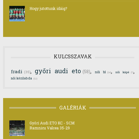
Hogy jutottunk idáig?
KULCSSZAVAK
győri audi eto
,
,
,
,
fradi
(58)
(35)
női bl
női kápé
(14)
(7)
női kézilabda
(12)
GALÉRIÁK
Győri Audi ETO KC - SCM
Ramnicu Valcea 35-29