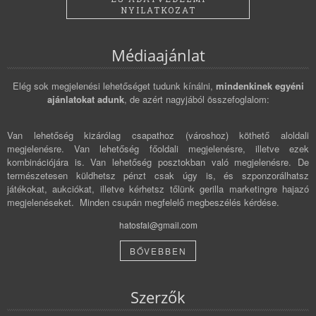
NYILATKOZAT
Médiaajánlat
Elég sok megjelenési lehetőséget tudunk kínálni,
mindenkinek egyéni
ajánlatokat adunk
, de azért nagyjából összefoglalom:
Van lehetőség kizárólag csapathoz (városhoz) köthető aloldali
megjelenésre. Van lehetőség főoldali megjelenésre, illetve ezek
kombinációjára is. Van lehetőség posztokban való megjelenésre. De
természetesen küldhetsz pénzt csak úgy is, és szponzorálhatsz
játékokat, aukciókat, illetve kérhetsz tőlünk gerilla marketingre hajazó
megjelenéseket. Minden csupán megfelelő megbeszélés kérdése.
hatosfal@gmail.com
BŐVEBBEN
Szerzők