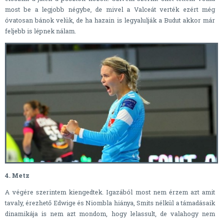
most be a legjobb négybe, de mivel a Valceát verték ezért még
óvatosan bánok velük, de ha hazain is legyalulják a Budut akkor már
feljebb is lépnek nálam.
4. Metz
A végére szerintem kiengedtek. Igazából most nem érzem azt amit
tavaly, érezhető Edwige és Niombla hiánya, Smits nélkül a támadásaik
dinamikája is nem azt mondom, hogy lelassult, de valahogy nem