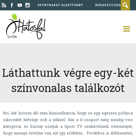
SPORTBARÁT ALAPÍTVÁNY
BUDAPESTQUAD
GYŐR
Láthattunk végre egy-két
színvonalas találkozót
No, hát hosszú idő után kimondhatom, hogy ez egy egészen pofásra
sikeredett hétvége volt a nőknél. Bár a D-csoport még mindig vicc
kategória, és bizony osztjuk a Sport TV szakértőinek véleményét,
hogy mennyi értelme van ezt így erőltetni... Továbbra is döbbenetes,