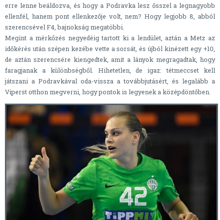
erre lenne beáldozva, és hogy a Podravka lesz ősszel a legnagyobb
ellenfél, hanem pont ellenkezője volt, nem? Hogy legjobb 8, abból
szerencsével F4, bajnokság megatöbbi.
Megint a mérkőzés negyedéig tartott ki a lendület, aztán a Metz az
időkérés után szépen kezébe vette a sorsát, és újból kinézett egy +10,
de aztán szerencsére kiengedtek, amit a lányok megragadtak, hogy
faragjanak a különbségből. Hihetetlen, de igaz: tétmeccset kell
játszani a Podravkával oda-vissza a továbbjutásért, és legalább a
Viperst otthon megverni, hogy pontok is legyenek a középdöntőben.