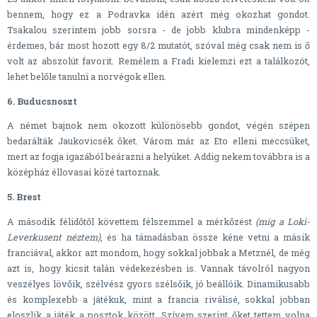
bennem, hogy ez a Podravka idén azért még okozhat gondot.
Tsakalou szerintem jobb sorsra - de jobb klubra mindenképp -
érdemes, bár most hozott egy 8/2 mutatót, szóval még csak nem is ő
volt az abszolút favorit. Remélem a Fradi kielemzi ezt a találkozót,
lehet belőle tanulni a norvégok ellen.
6. Buducsnoszt
A német bajnok nem okozott különösebb gondot, végén szépen
bedarálták Jaukovicsék őket. Várom már az Eto elleni meccsüket,
mert az fogja igazából beárazni a helyüket. Addig nekem továbbra is a
középház éllovasai közé tartoznak.
5. Brest
A második félidőtől követtem félszemmel a mérkőzést
(míg a Loki-
Leverkusent néztem)
, és ha támadásban össze kéne vetni a másik
franciával, akkor azt mondom, hogy sokkal jobbak a Metznél, de még
azt is, hogy kicsit talán védekezésben is. Vannak távolról nagyon
veszélyes lövőik, szélvész gyors szélsőik, jó beállóik. Dinamikusabb
és komplexebb a játékuk, mint a francia riválisé, sokkal jobban
eloszlik a játék a posztok között. Szívem szerint őket tettem volna