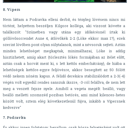
8. Vipers
Nem láttam a Podravka elleni derbit, és tényleg lövésem nincs mi
történt, helyettem beszéljen Kilgore kolléga, aki viszont követte a
találkozót: "Szünetben vagy utána egy időkérésnél írtak ki
góllövősorrendet Aune 4, átlövőkék 2-2 (Löke ekkor max 1?), ezek
szerint lövőben pont olyan súlytalanok, mint a névsoruk sejteti. Aztán
minden lehetőséget megkaptak, minimálhazai, Löke is addig
hisztizhetett, amíg akart (törlesztés lökés formájában az ítélet előtt,
aztán csak a horvát ment ki, s lett kettős emberhátrány), de hiába a
lehetőségek kettőre-egyre feljövésre, akkor besegített az 50 fölött
védő nekem nóném kapus. A félidő derekára stabilizálódott a 2-3(-4)
végén volt egyedül rendes sanszuk ikszre, -3-ról felállva, de nem lett
meg a veszett fejsze nyele. Amiből a vegeta megélt: beálló, vagy
beálló melletti szomszéd poziban betörés, ami mind kilences-hetes
között volt, sztem elég következetlenül fújva, inkább a Vipersnek
kedvezve"
7. Podravka
És akkor innen folytatom: bevallom, csak kósza felvetésként volt ott