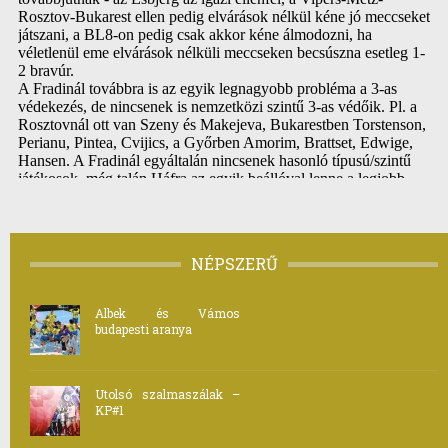
NÉPSZERŰ
Albek és Vámos
budapesti aranya
Utolsó szalmaszálak –
KP#1