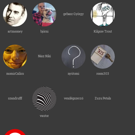
gebasz György
artmooney
björni
Kilgore Trout
Nász Niki
momirCsilics
nyútomi
room303
szandrufff
vendégszerző
Zuzu Petals
vautor