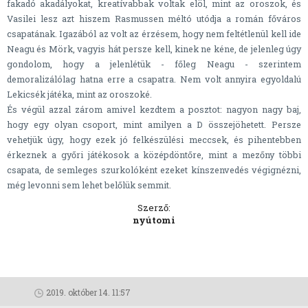
fakadó akadályokat, kreatívabbak voltak elöl, mint az oroszok, és
Vasilei lesz azt hiszem Rasmussen méltó utódja a román főváros
csapatának. Igazából az volt az érzésem, hogy nem feltétlenül kell ide
Neagu és Mörk, vagyis hát persze kell, kinek ne kéne, de jelenleg úgy
gondolom, hogy a jelenlétük - főleg Neagu - szerintem
demoralizálólag hatna erre a csapatra. Nem volt annyira egyoldalú
Lekicsék játéka, mint az oroszoké.
És végül azzal zárom amivel kezdtem a posztot: nagyon nagy baj,
hogy egy olyan csoport, mint amilyen a D összejöhetett. Persze
vehetjük úgy, hogy ezek jó felkészülési meccsek, és pihentebben
érkeznek a győri játékosok a középdöntőre, mint a mezőny többi
csapata, de semleges szurkolóként ezeket kínszenvedés végignézni,
még levonni sem lehet belőlük semmit.
Szerző:
nyútomi
2019. október 14. 11:57