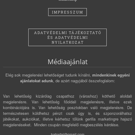
IMPRESSZUM
ADATVÉDELMI TÁJÉKOZTATÓ
ÉS ADATVÉDELMI
NYILATKOZAT
Médiaajánlat
Elég sok megjelenési lehetőséget tudunk kínálni,
mindenkinek egyéni
ajánlatokat adunk
, de azért nagyjából összefoglalom:
Van lehetőség kizárólag csapathoz (városhoz) köthető aloldali
megjelenésre. Van lehetőség főoldali megjelenésre, illetve ezek
kombinációjára is. Van lehetőség posztokban való megjelenésre. De
természetesen küldhetsz pénzt csak úgy is, és szponzorálhatsz
játékokat, aukciókat, illetve kérhetsz tőlünk gerilla marketingre hajazó
megjelenéseket. Minden csupán megfelelő megbeszélés kérdése.
hatosfal@gmail.com