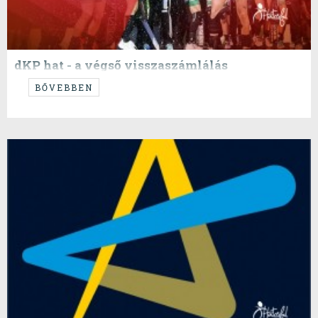
dKP hat - a végső visszaszámlálás
Erre is régen volt példa: ha csak dKP szintjén is, de egy teljes félszezont
BŐVEBBEN
végigkövettünk a női vonalon. Ünnepeljünk!