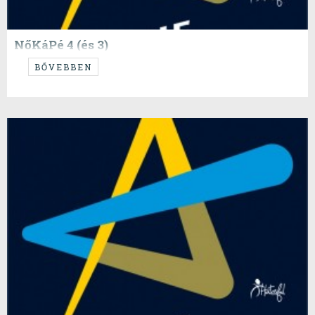
NőKáPé 4 (és 3)
Elkészült ám a harmadik KP is, de megint valahogy úgy jött ki, hogy
BŐVEBBEN
nem került ki. Most írunk egy negyediket, a megnemjelent harmadikat
is megemlítve. Tanulságos.