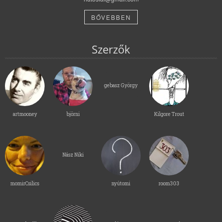
BŐVEBBEN
Szerzők
gebasz György
artmooney
björni
Kilgore Trout
Nász Niki
momirCsilics
nyútomi
room303