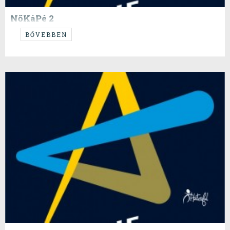
NőKáPé 2
Ismét sikerült úgy kijönni a dolgoknak, hogy a női meccsekről egy szót
BŐVEBBEN
sem ejtettünk, ennek ellenére jól megmondjuk a tutit női fronton.