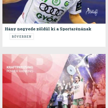
Hány negyede zöldül ki a Sportarénának
májusban? - dKP
BŐVEBBEN
Ez a visszatérő áprilisi találós kérdés.