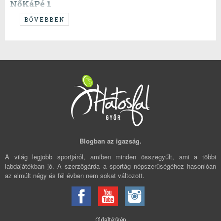
NőKáPé 1
Az eddig nem szarul kinéző férfi BL után hétvégén belecsapnak a nőink
BŐVEBBEN
is, és testületileg úgy döntöttünk a múlt heti közös italfogyasztás után,
hogy... a franc emlékszik, valahogy biztos.
Blogban az igazság.
A világ legjobb sportjáról, amiben minden összegyűlt, ami a többi
labdajátékban jó. A szerzőgárda a sportág népszerűségéhez hasonlóan
az elmúlt négy és fél évben nem sokat változott.
Oldaltérkép