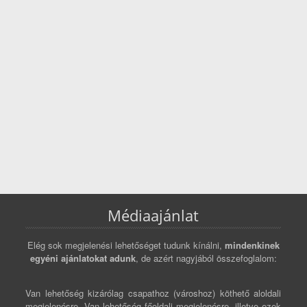
Médiaajánlat
Elég sok megjelenési lehetőséget tudunk kínálni,
mindenkinek
egyéni ajánlatokat adunk
, de azért nagyjából összefoglalom:
Van lehetőség kizárólag csapathoz (városhoz) köthető aloldali
megjelenésre. Van lehetőség főoldali megjelenésre, illetve ezek