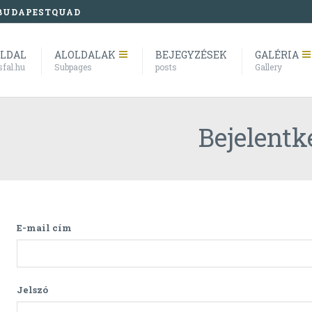
BUDAPESTQUAD
OLDAL
ALOLDALAK
BEJEGYZÉSEK
GALÉRIA
sfal.hu
Subpages
posts
Gallery
Bejelentk
E-mail cím
Jelszó