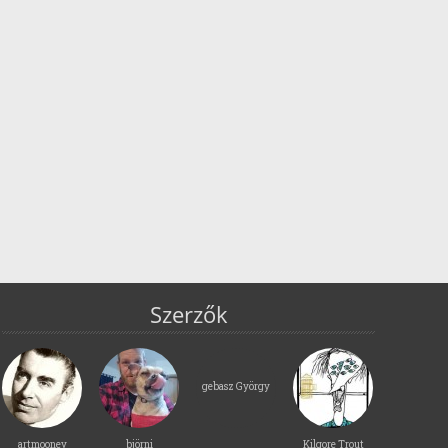
Szerzők
gebasz György
artmooney
björni
Kilgore Trout