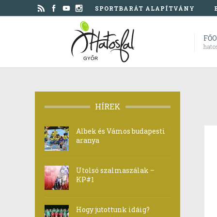
SPORTBARÁT ALAPÍTVÁNY
FŐ
hato
GYŐR
HÍREK
Albek és Vámos budapesti
aranya
Utolsó szalmaszálak –
KP#1
Hogy jutottunk idáig?