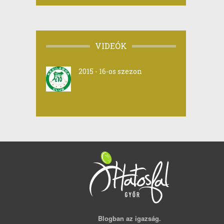
VIDEÓK
2015 - 16-os szezon
Blogban az igazság.