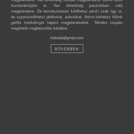
kombinációjára is. Van lehetőség posztokban való
megjelenésre. De természetesen küldhetsz pénzt csak úgy is,
és szponzorálhatsz játékokat, aukciókat, illetve kérhetsz tőlünk
gerilla marketingre hajazó megjelenéseket. Minden csupán
megfelelő megbeszélés kérdése.
hatosfal@gmail.com
BŐVEBBEN