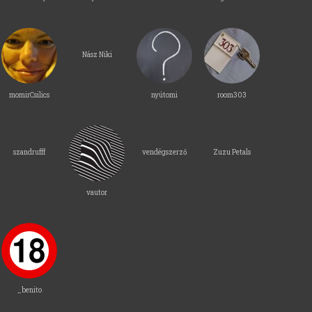
Nász Niki
momirCsilics
nyútomi
room303
szandrufff
vendégszerző
Zuzu Petals
vautor
_benito