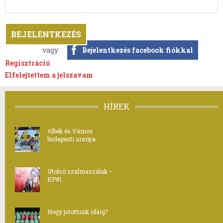
vagy
Bejelentkezés facebook fiókkal
Regisztráció
Elfelejtettem a jelszavam
HÍREK
Albek és Vámos
budapesti aranya
Utolsó szalmaszálak –
KP#1
Hogy jutottunk idáig?