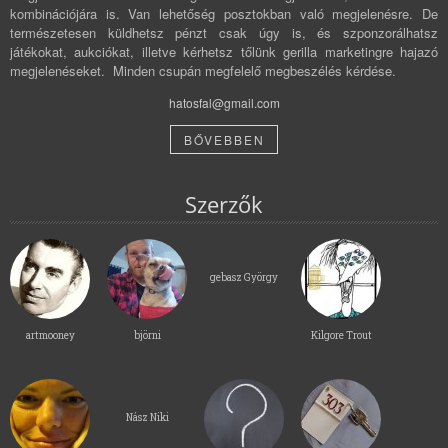
kombinációjára is. Van lehetőség posztokban való megjelenésre. De
természetesen küldhetsz pénzt csak úgy is, és szponzorálhatsz
játékokat, aukciókat, illetve kérhetsz tőlünk gerilla marketingre hajazó
megjelenéseket. Minden csupán megfelelő megbeszélés kérdése.
hatosfal@gmail.com
BŐVEBBEN
Szerzők
gebasz György
artmooney
björni
Kilgore Trout
Nász Niki