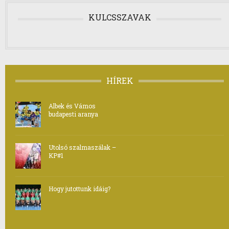
KULCSSZAVAK
HÍREK
Albek és Vámos
budapesti aranya
Utolsó szalmaszálak –
KP#1
Hogy jutottunk idáig?