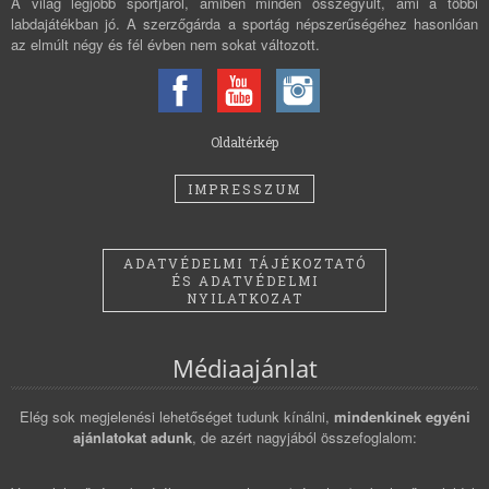
A világ legjobb sportjáról, amiben minden összegyűlt, ami a többi
labdajátékban jó. A szerzőgárda a sportág népszerűségéhez hasonlóan
az elmúlt négy és fél évben nem sokat változott.
Oldaltérkép
IMPRESSZUM
ADATVÉDELMI TÁJÉKOZTATÓ
ÉS ADATVÉDELMI
NYILATKOZAT
Médiaajánlat
Elég sok megjelenési lehetőséget tudunk kínálni,
mindenkinek egyéni
ajánlatokat adunk
, de azért nagyjából összefoglalom: