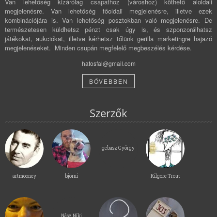
Van lehetőség kizárólag csapathoz (városhoz) köthető aloldali
megjelenésre. Van lehetőség főoldali megjelenésre, illetve ezek
kombinációjára is. Van lehetőség posztokban való megjelenésre. De
természetesen küldhetsz pénzt csak úgy is, és szponzorálhatsz
játékokat, aukciókat, illetve kérhetsz tőlünk gerilla marketingre hajazó
megjelenéseket. Minden csupán megfelelő megbeszélés kérdése.
hatosfal@gmail.com
BŐVEBBEN
Szerzők
gebasz György
artmooney
björni
Kilgore Trout
Nász Niki