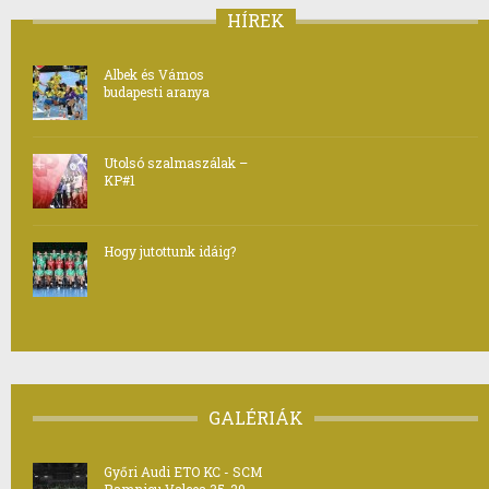
HÍREK
Albek és Vámos
budapesti aranya
Utolsó szalmaszálak –
KP#1
Hogy jutottunk idáig?
GALÉRIÁK
Győri Audi ETO KC - SCM