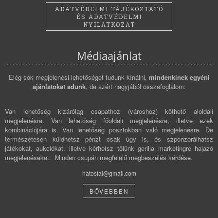
ADATVÉDELMI TÁJÉKOZTATÓ
ÉS ADATVÉDELMI
NYILATKOZAT
Médiaajánlat
Elég sok megjelenési lehetőséget tudunk kínálni,
mindenkinek egyéni
ajánlatokat adunk
, de azért nagyjából összefoglalom:
Van lehetőség kizárólag csapathoz (városhoz) köthető aloldali
megjelenésre. Van lehetőség főoldali megjelenésre, illetve ezek
kombinációjára is. Van lehetőség posztokban való megjelenésre. De
természetesen küldhetsz pénzt csak úgy is, és szponzorálhatsz
játékokat, aukciókat, illetve kérhetsz tőlünk gerilla marketingre hajazó
megjelenéseket. Minden csupán megfelelő megbeszélés kérdése.
hatosfal@gmail.com
BŐVEBBEN