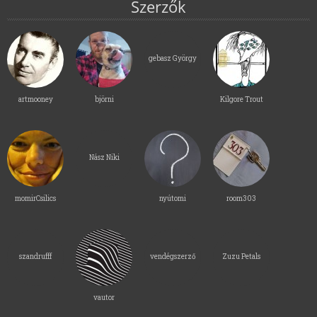
Szerzők
gebasz György
artmooney
björni
Kilgore Trout
Nász Niki
momirCsilics
nyútomi
room303
szandrufff
vendégszerző
Zuzu Petals
vautor