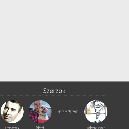
Szerzők
gebasz György
artmooney
björni
Kilgore Trout