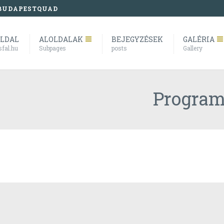
BUDAPESTQUAD
OLDAL
ALOLDALAK
BEJEGYZÉSEK
GALÉRIA
sfal.hu
Subpages
posts
Gallery
Progra