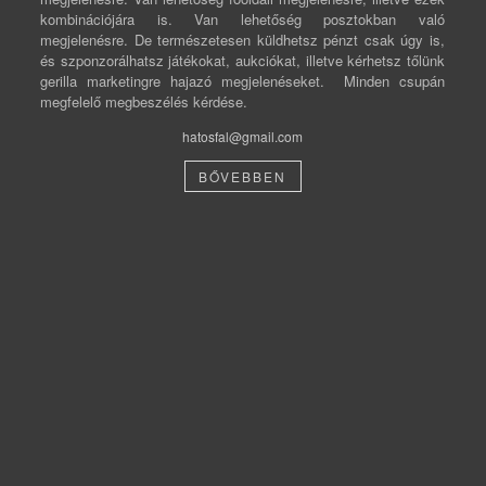
kombinációjára is. Van lehetőség posztokban való
megjelenésre. De természetesen küldhetsz pénzt csak úgy is,
és szponzorálhatsz játékokat, aukciókat, illetve kérhetsz tőlünk
gerilla marketingre hajazó megjelenéseket. Minden csupán
megfelelő megbeszélés kérdése.
hatosfal@gmail.com
BŐVEBBEN