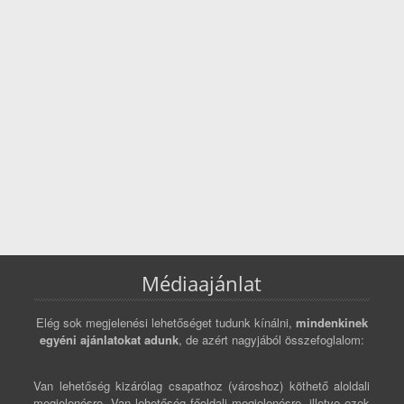
Médiaajánlat
Elég sok megjelenési lehetőséget tudunk kínálni,
mindenkinek
egyéni ajánlatokat adunk
, de azért nagyjából összefoglalom:
Van lehetőség kizárólag csapathoz (városhoz) köthető aloldali
megjelenésre. Van lehetőség főoldali megjelenésre, illetve ezek