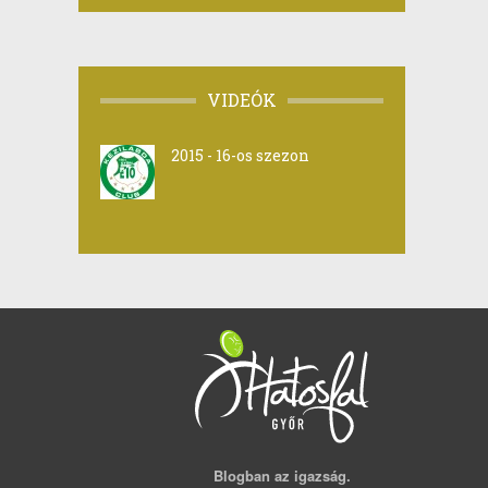
VIDEÓK
2015 - 16-os szezon
Blogban az igazság.