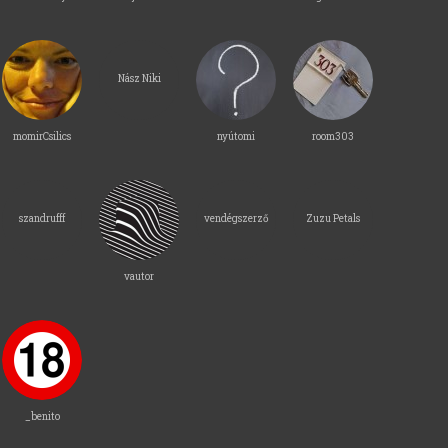
Nász Niki
momirCsilics
nyútomi
room303
szandrufff
vendégszerző
Zuzu Petals
vautor
_benito