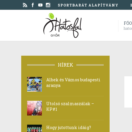
SPORTBARÁT ALAPÍTVÁNY
FŐ
hato
GYŐR
HÍREK
Albek és Vámos budapesti
aranya
Utolsó szalmaszálak –
KP#1
Hogy jutottunk idáig?